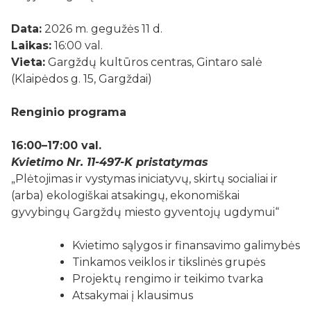
Data:
2026 m. gegužės 11 d.
Laikas:
16:00 val.
Vieta:
Gargždų kultūros centras, Gintaro salė
(Klaipėdos g. 15, Gargždai)
Renginio programa
16:00–17:00 val.
Kvietimo Nr. 11-497-K pristatymas
„Plėtojimas ir vystymas iniciatyvų, skirtų socialiai ir
(arba) ekologiškai atsakingų, ekonomiškai
gyvybingų Gargždų miesto gyventojų ugdymui“
Kvietimo sąlygos ir finansavimo galimybės
Tinkamos veiklos ir tikslinės grupės
Projektų rengimo ir teikimo tvarka
Atsakymai į klausimus