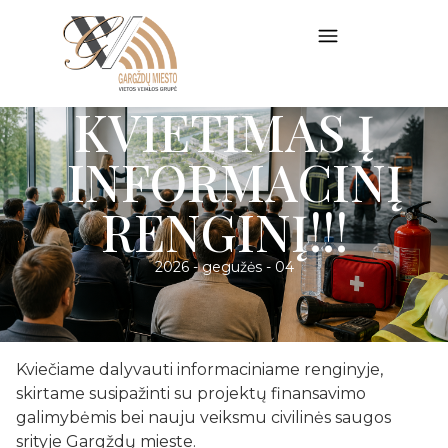
KVIETIMAS Į
INFORMACINĮ
RENGINĮ!!!
2026 - gegužės - 04
Kviečiame dalyvauti informaciniame renginyje,
skirtame susipažinti su projektų finansavimo
galimybėmis bei nauju veiksmu civilinės saugos
srityje Gargždų mieste.