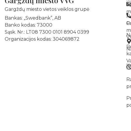
Gargždų miesto VVG
A
St
Gargždų miesto vietos veiklos grupė
m
N
Bankas: „Swedbank”, AB
Pr
G
Banko kodas: 73000
m
Sąsk. Nr.: LT08 7300 0101 8904 0399
N
V
Organizacijos kodas: 304069872
R
Na
k
V
K
na
R
p
P
po