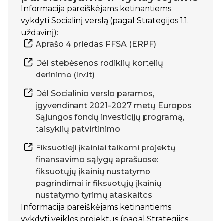
Informacija pareiškėjams ketinantiems
vykdyti Socialinį verslą (pagal Strategijos 1.1.
uždavinį):
Aprašo 4 priedas PFSA (ERPF)
Dėl stebėsenos rodiklių kortelių
derinimo (lrv.lt)
Dėl Socialinio verslo paramos,
įgyvendinant 2021–2027 metų Europos
Sąjungos fondų investicijų programą,
taisyklių patvirtinimo
Fiksuotieji įkainiai taikomi projektų
finansavimo sąlygų aprašuose:
fiksuotųjų įkainių nustatymo
pagrindimai ir fiksuotųjų įkainių
nustatymo tyrimų ataskaitos
Informacija pareiškėjams ketinantiems
vykdyti veiklos projektus (pagal Strategijos