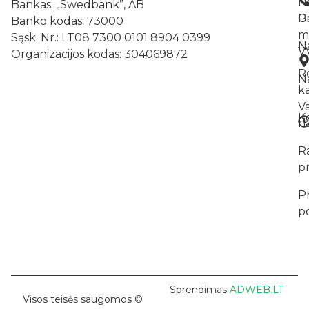
N
Bankas: „Swedbank”, AB
Pr
G
Banko kodas: 73000
m
Sąsk. Nr.: LT08 7300 0101 8904 0399
N
V
Organizacijos kodas: 304069872
R
Na
k
V
K
na
R
p
P
po
Sprendimas
ADWEB.LT
Visos teisės saugomos ©