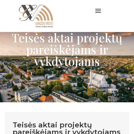
Teisės aktai projektų
pareiškėjams ir
vykdytojams
Teisės aktai projektų
pareiškėjams ir vykdytojams