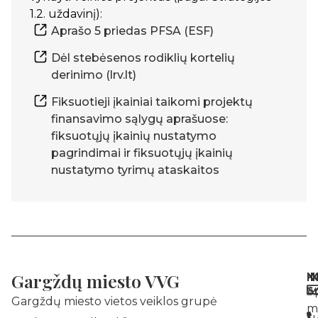
1.2. uždavinį):
Aprašo 5 priedas PFSA (ESF)
Dėl stebėsenos rodiklių kortelių
derinimo (lrv.lt)
Fiksuotieji įkainiai taikomi projektų
finansavimo sąlygų aprašuose:
fiksuotųjų įkainių nustatymo
pagrindimai ir fiksuotųjų įkainių
nustatymo tyrimų ataskaitos
Gargždų miesto VVG
N
I
K
A
St
Gargždų miesto vietos veiklos grupė
m