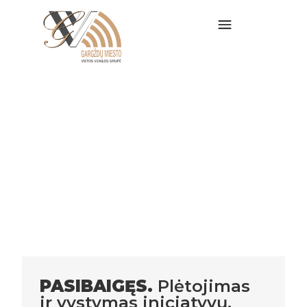
Kvietimas Nr.
11-491-K
2024 - spalio - 08
PASIBAIGĘS.
Plėtojimas
ir vystymas iniciatyvų,