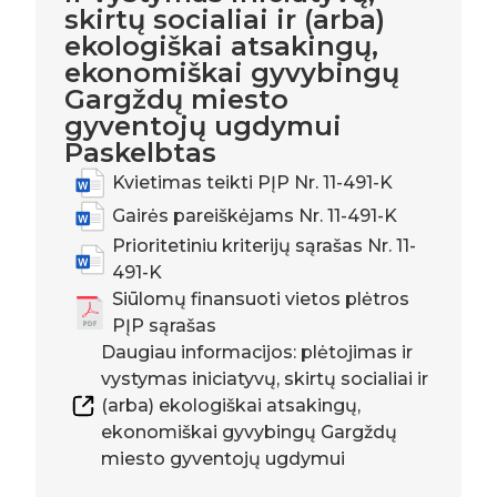
skirtų socialiai ir (arba)
ekologiškai atsakingų,
ekonomiškai gyvybingų
Gargždų miesto
gyventojų ugdymui
Paskelbtas
Kvietimas teikti PĮP Nr. 11-491-K
Gairės pareiškėjams Nr. 11-491-K
Prioritetiniu kriterijų sąrašas Nr. 11-
491-K
Siūlomų finansuoti vietos plėtros
PĮP sąrašas
Daugiau informacijos: plėtojimas ir
vystymas iniciatyvų, skirtų socialiai ir
(arba) ekologiškai atsakingų,
ekonomiškai gyvybingų Gargždų
miesto gyventojų ugdymui