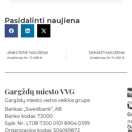
Pasidalinti naujiena
ANKSTENĖ NAUJIENA
SEKANTI NAUJIENA
Kvietimas Nr. 11-490-K
Kvietimas Nr.11-492-K
Gargždų miesto VVG
N
I
K
A
St
Gargždų miesto vietos veiklos grupė
m
N
Bankas: „Swedbank”, AB
Pr
G
Banko kodas: 73000
m
Sąsk. Nr.: LT08 7300 0101 8904 0399
N
V
Organizacijos kodas: 304069872