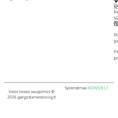
R
Na
k
V
K
na
R
p
P
po
Sprendimas
ADWEB.LT
Visos teisės saugomos ©
2026 gargzdumiestovvg.lt