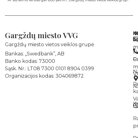
Ar socialinis verslas gali būti pelningas? Mitas ar realybė?
Gargždų miesto vietos veiklos grupė kviečia veikti ir keisti – tavo idėjos gali tapti realybe!
Gargždų miesto VVG
N
I
K
A
St
Gargždų miesto vietos veiklos grupė
m
N
Bankas: „Swedbank”, AB
Pr
G
Banko kodas: 73000
m
Sąsk. Nr.: LT08 7300 0101 8904 0399
N
V
Organizacijos kodas: 304069872
R
Na
k
V
K
na
R
p