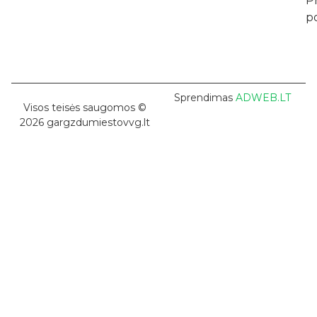
P
po
Sprendimas
ADWEB.LT
Visos teisės saugomos ©
2026 gargzdumiestovvg.lt