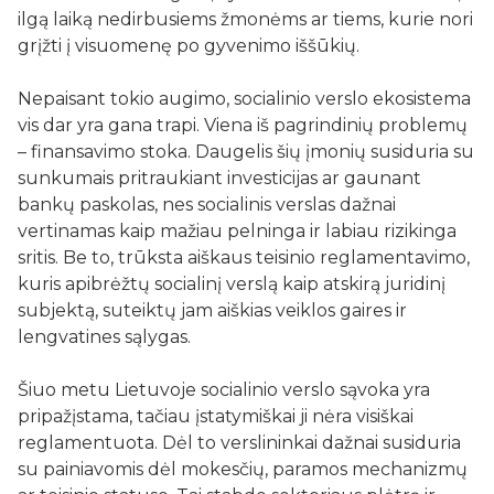
ilgą laiką nedirbusiems žmonėms ar tiems, kurie nori
grįžti į visuomenę po gyvenimo iššūkių.
Nepaisant tokio augimo, socialinio verslo ekosistema
vis dar yra gana trapi. Viena iš pagrindinių problemų
– finansavimo stoka. Daugelis šių įmonių susiduria su
sunkumais pritraukiant investicijas ar gaunant
bankų paskolas, nes socialinis verslas dažnai
vertinamas kaip mažiau pelninga ir labiau rizikinga
sritis. Be to, trūksta aiškaus teisinio reglamentavimo,
kuris apibrėžtų socialinį verslą kaip atskirą juridinį
subjektą, suteiktų jam aiškias veiklos gaires ir
lengvatines sąlygas.
Šiuo metu Lietuvoje socialinio verslo sąvoka yra
pripažįstama, tačiau įstatymiškai ji nėra visiškai
reglamentuota. Dėl to verslininkai dažnai susiduria
su painiavomis dėl mokesčių, paramos mechanizmų