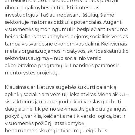
ar teisinio statuso. Tai stabdo sektoriaus plėtrą ir
riboja jo galimybes pritraukti rimtesnius
investuotojus. Tačiau nepaisant iššūkių, šiame
sektoriuje matomas didžiulis potencialas. Augant
visuomenės sąmoningumui ir besiplečiant tvarumo
bei socialinės atsakomybės idėjoms, socialinis verslas
tampa vis svarbesne ekonomikos dalimi. Kiekvienais
metais organizuojamos iniciatyvos, skirtos skatinti šio
sektoriaus augimą – nuo socialinio verslo
akceleravimo programų iki finansinės paramos ir
mentorystės projektų.
Klausimas, ar Lietuva sugebės sukurti palankią
aplinką socialiniam verslui, lieka atviras. Viena aišku –
šis sektorius jau dabar įrodo, kad verslas gali būti
daugiau nei tik pelno siekimas. Jis gali būti galingas
pokyčių variklis, keičiantis ne tik verslo logiką, bet ir
visuomenės požiūrį į atsakomybę,
bendruomeniškumą ir tvarumą. Jeigu bus