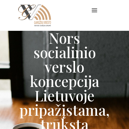
Nors
socialinio
verslo
koncepcija
Lietuvoje
pripažįstama,
trūksta