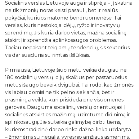
Socialinis verslas Lietuvoje auga ir stiprėja – jį skatina
ne tik žmonių noras keisti pasaulį, bet ir realūs
pokyčiai, kuriuos matome bendruomenėse. Tai
verslas, kuris nestokoja idėjų, ryžto ir inovatyvių
sprendimų. Jis kuria darbo vietas, mažina socialinę
atskirtį ir sprendžia aplinkosaugos problemas.
Tačiau nepaisant teigiamų tendencijų, šis sektorius
vis dar susiduria su rimtais iššūkiais.
Pirmiausia, Lietuvoje šiuo metu veikia daugiau nei
180 socialinių verslų, o jų skaičius per pastaruosius
metus išaugo beveik dvigubai. Tai rodo, kad žmonės
vis labiau domisi ne tik pelno siekiančia, bet ir
prasminga veikla, kuri prisideda prie visuomenės
gerovės. Dauguma socialinių verslų orientuojasi į
socialinės atskirties mažinimą, užimtumo didinimą ir
aplinkosaugą. Jie suteikia galimybę dirbti tiems,
kuriems tradicinė darbo rinka dažnai lieka uždaryta
– žmonėms su negalia, vyresnio amžiaus asmenims,