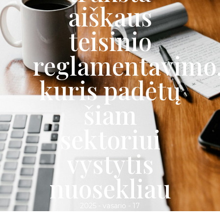
aiškaus
teisinio
reglamentavimo
kuris padėtų
šiam
sektoriui
vystytis
nuosekliau
2025 - vasario - 17