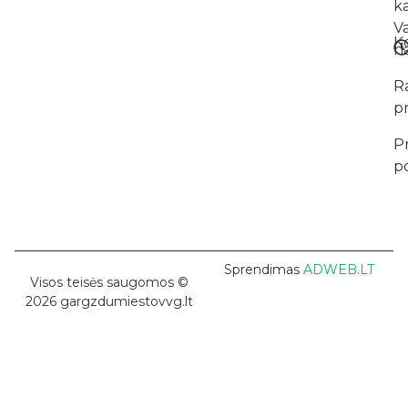
k
V
K
na
R
p
P
po
Sprendimas
ADWEB.LT
Visos teisės saugomos ©
2026 gargzdumiestovvg.lt