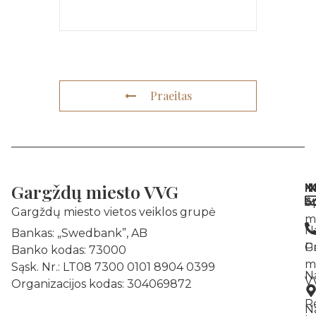
Praeitas
Gargždų miesto VVG
N
I
K
A
St
Gargždų miesto vietos veiklos grupė
m
N
Bankas: „Swedbank”, AB
Pr
G
Banko kodas: 73000
m
Sąsk. Nr.: LT08 7300 0101 8904 0399
N
V
Organizacijos kodas: 304069872
R
Na