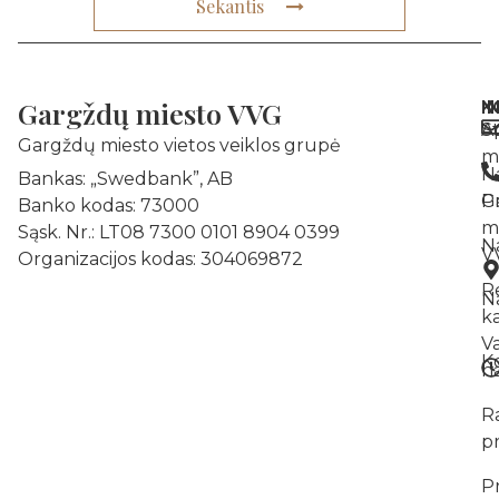
Sekantis
Gargždų miesto VVG
N
I
K
A
St
Gargždų miesto vietos veiklos grupė
m
N
Bankas: „Swedbank”, AB
Pr
G
Banko kodas: 73000
m
Sąsk. Nr.: LT08 7300 0101 8904 0399
N
V
Organizacijos kodas: 304069872
R
Na
k
V
K
na
R
p
P